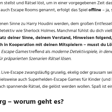
 stellst und Rätsel löst, um in einer vorgegebenen Zeit das
 auch Escape Rooms genannt, erfolgt das Spiel
offline
– ja, 
enen Sinne zu Harry Houdini werden, dem großen Entfesse
etektiv wie Sherlock Holmes. Manchmal fühlst du dich viel
atz deiner Sinne, deinem Verstand, Hinweisen folgend
ch in Kooperation mit deinen Mitspielern – musst du L
t
Escape Games
treffend als
moderne Detektivspiele, in den
r präparierten Szenarien Rätsel lösen.
ass Live-Escape zwangsläufig gruselig, ekelig oder grausam s
spielsweise auch Superhelden-Escape Games für Kinder (un
ch spannende Rätsel, die gelöst werden wollen. Spaß ist ei
rg – worum geht es?