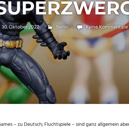
SUPERZWER
30. Oktober 2022
Kellertuer
Berlin
Keine Kommentare
ames – zu Deutsch; Fluchtspiele – sind ganz allgemein aben